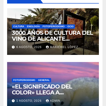
CULTURA
ENOLOGÍA
FOTOPERIODISMO
OCIO
3000 AÑOS DE CULTURA DEL
VINO DE ALICANTE
RENACEN EN EL CASTILLO
6 AGOSTO, 2026
MARICHEL LÓPEZ
DE SANTA BÁRBARA
FOTOPERIODISMO
GENERAL
«EL SIGNIFICADO DEL
COLOR» LLEGA A
VILLAJOYOSA
1 AGOSTO, 2026
ADMIN