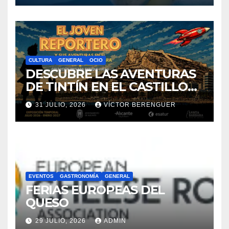
CULTURA
GENERAL
OCIO
DESCUBRE LAS AVENTURAS
DE TINTÍN EN EL CASTILLO
DE SANTA BÁRBARA DE
31 JULIO, 2026
VÍCTOR BERENGUER
ALICANTE
EVENTOS
GASTRONOMÍA
GENERAL
FERIAS EUROPEAS DEL
QUESO
29 JULIO, 2026
ADMIN