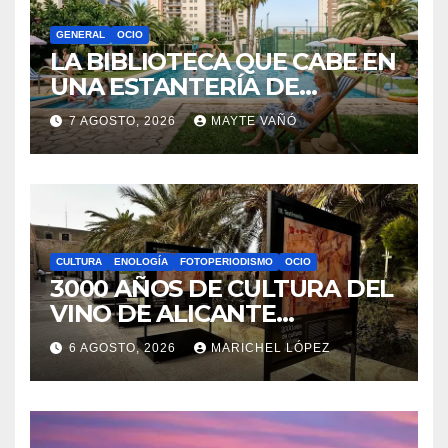
GENERAL
OCIO
LA BIBLIOTECA QUE CABE EN
UNA ESTANTERÍA DE
WALLAPOP
7 AGOSTO, 2026
MAYTE VAÑÓ
CULTURA
ENOLOGÍA
FOTOPERIODISMO
OCIO
3000 AÑOS DE CULTURA DEL
VINO DE ALICANTE
RENACEN EN EL CASTILLO
6 AGOSTO, 2026
MARICHEL LÓPEZ
DE SANTA BÁRBARA