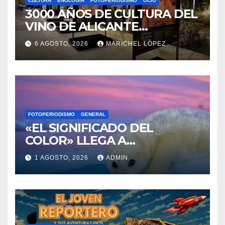
CULTURA
ENOLOGÍA
FOTOPERIODISMO
OCIO
3000 AÑOS DE CULTURA DEL
VINO DE ALICANTE
RENACEN EN EL CASTILLO
6 AGOSTO, 2026
MARICHEL LÓPEZ
DE SANTA BÁRBARA
FOTOPERIODISMO
GENERAL
«EL SIGNIFICADO DEL
COLOR» LLEGA A
VILLAJOYOSA
1 AGOSTO, 2026
ADMIN