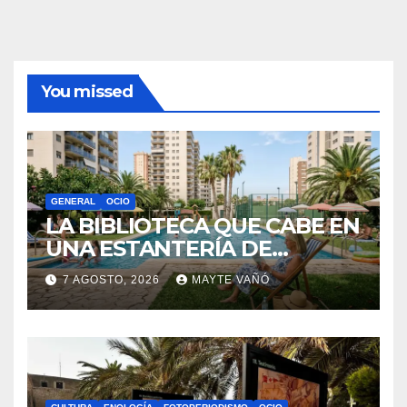
Política de privacidad
Sobre la AAPET
You missed
GENERAL
OCIO
LA BIBLIOTECA QUE CABE EN
UNA ESTANTERÍA DE
WALLAPOP
7 AGOSTO, 2026
MAYTE VAÑÓ