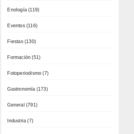
General
(791)
Industria
(7)
Interior
(158)
Música
(34)
Naturaleza
(65)
Ocio
(111)
Política Turística
(146)
Viajes
(80)
¿Qué se come aquí?
(38)