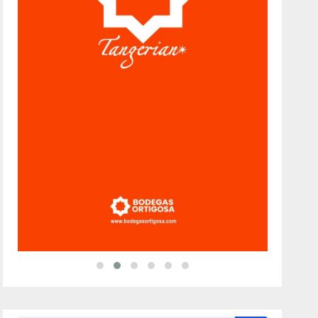
Categorías
Alicante Gastronomía
(32)
Alojamiento
(34)
Artesanía
(13)
Costa
(51)