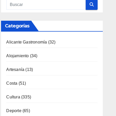
Cultura
(335)
Deporte
(65)
Enología
(119)
Eventos
(116)
Fiestas
(130)
Formación
(51)
Fotoperiodismo
(7)
Gastronomía
(173)