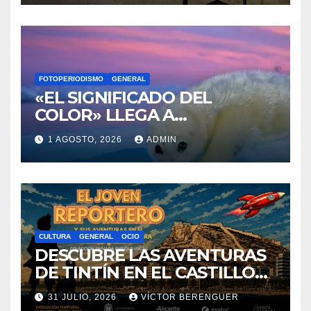
FOTOPERIODISMO
GENERAL
«EL SIGNIFICADO DEL
COLOR» LLEGA A
VILLAJOYOSA
1 AGOSTO, 2026
ADMIN
CULTURA
GENERAL
OCIO
DESCUBRE LAS AVENTURAS
DE TINTÍN EN EL CASTILLO
DE SANTA BÁRBARA DE
31 JULIO, 2026
VÍCTOR BERENGUER
ALICANTE