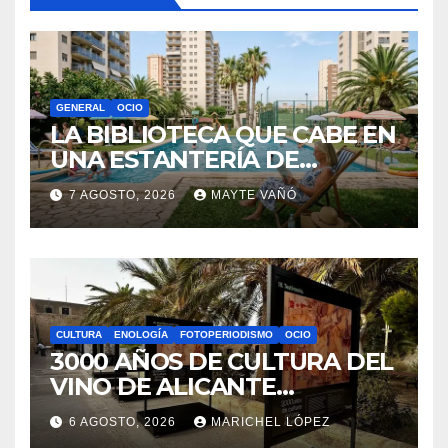
GENERAL
OCIO
LA BIBLIOTECA QUE CABE EN
UNA ESTANTERÍA DE
WALLAPOP
7 AGOSTO, 2026
MAYTE VAÑÓ
CULTURA
ENOLOGÍA
FOTOPERIODISMO
OCIO
3000 AÑOS DE CULTURA DEL
VINO DE ALICANTE
RENACEN EN EL CASTILLO
6 AGOSTO, 2026
MARICHEL LÓPEZ
DE SANTA BÁRBARA