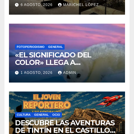
RENACEN EN EL CASTILLO
6 AGOSTO, 2026
MARICHEL LÓPEZ
DE SANTA BÁRBARA
FOTOPERIODISMO
GENERAL
«EL SIGNIFICADO DEL
COLOR» LLEGA A
VILLAJOYOSA
1 AGOSTO, 2026
ADMIN
CULTURA
GENERAL
OCIO
DESCUBRE LAS AVENTURAS
DE TINTÍN EN EL CASTILLO