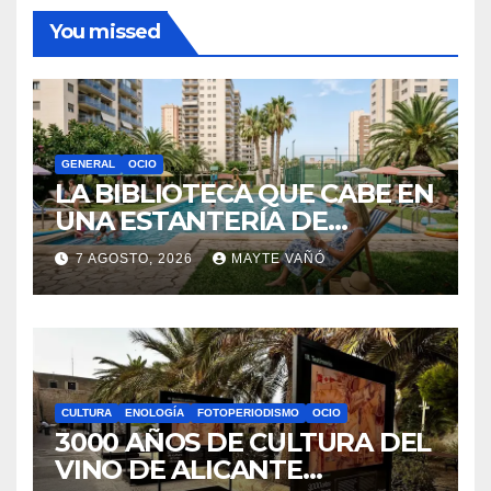
You missed
GENERAL
OCIO
LA BIBLIOTECA QUE CABE EN
UNA ESTANTERÍA DE
WALLAPOP
7 AGOSTO, 2026
MAYTE VAÑÓ