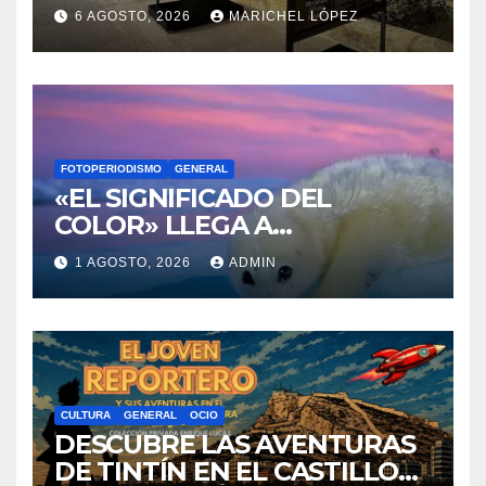
CULTURA
ENOLOGÍA
FOTOPERIODISMO
OCIO
3000 AÑOS DE CULTURA DEL
VINO DE ALICANTE
RENACEN EN EL CASTILLO
6 AGOSTO, 2026
MARICHEL LÓPEZ
DE SANTA BÁRBARA
FOTOPERIODISMO
GENERAL
«EL SIGNIFICADO DEL
COLOR» LLEGA A
VILLAJOYOSA
1 AGOSTO, 2026
ADMIN