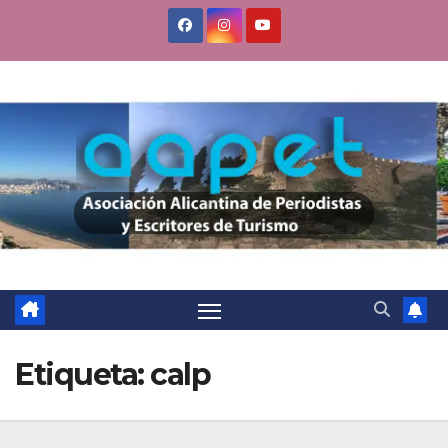
Saltar
al
contenido
Etiqueta:
calp