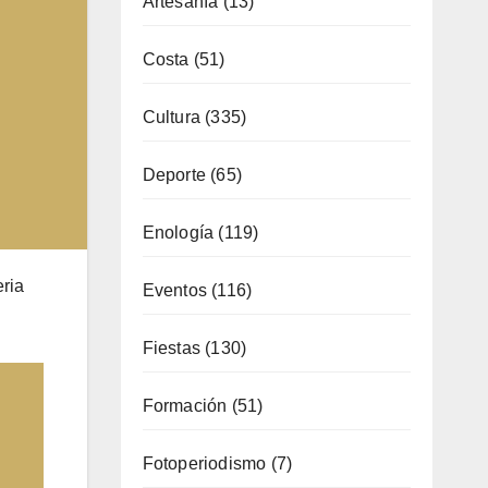
Cultura
(335)
Deporte
(65)
Enología
(119)
Eventos
(116)
Fiestas
(130)
eria
Formación
(51)
Fotoperiodismo
(7)
Gastronomía
(173)
General
(791)