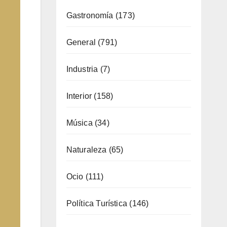
Industria
(7)
Interior
(158)
Música
(34)
Naturaleza
(65)
Ocio
(111)
Política Turística
(146)
Viajes
(80)
¿Qué se come aquí?
(38)