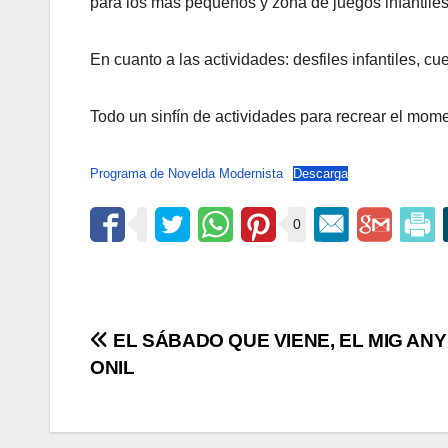
para los más pequeños y zona de juegos infantiles
En cuanto a las actividades: desfiles infantiles, c
Todo un sinfín de actividades para recrear el mo
Programa de Novelda Modernista
Descarga
0
Navegación
EL SÁBADO QUE VIENE, EL MIG ANY
ONIL
de
entradas