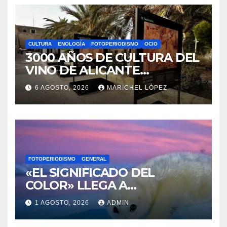
CULTURA
ENOLOGÍA
FOTOPERIODISMO
OCIO
3000 AÑOS DE CULTURA DEL
VINO DE ALICANTE
RENACEN EN EL CASTILLO
6 AGOSTO, 2026
MARICHEL LÓPEZ
DE SANTA BÁRBARA
FOTOPERIODISMO
GENERAL
«EL SIGNIFICADO DEL
COLOR» LLEGA A
VILLAJOYOSA
1 AGOSTO, 2026
ADMIN