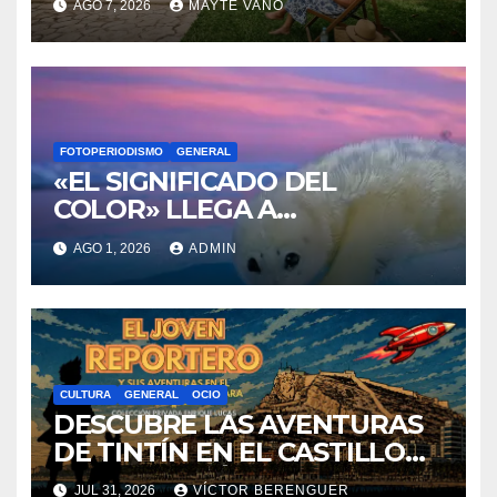
AGO 7, 2026
MAYTE VAÑÓ
FOTOPERIODISMO
GENERAL
«EL SIGNIFICADO DEL
COLOR» LLEGA A
VILLAJOYOSA
AGO 1, 2026
ADMIN
CULTURA
GENERAL
OCIO
DESCUBRE LAS AVENTURAS
DE TINTÍN EN EL CASTILLO
DE SANTA BÁRBARA DE
JUL 31, 2026
VÍCTOR BERENGUER