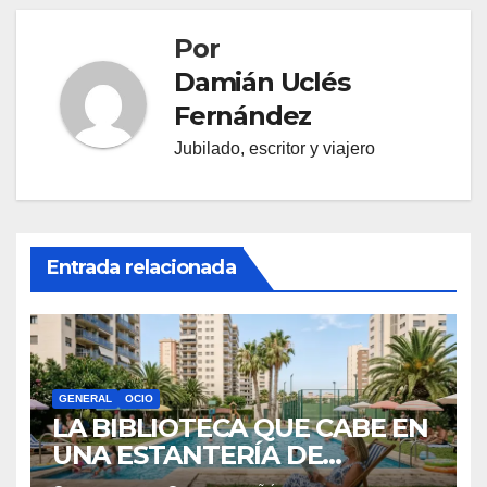
Por
Damián Uclés
Fernández
Jubilado, escritor y viajero
Entrada relacionada
GENERAL
OCIO
LA BIBLIOTECA QUE CABE EN
UNA ESTANTERÍA DE
WALLAPOP