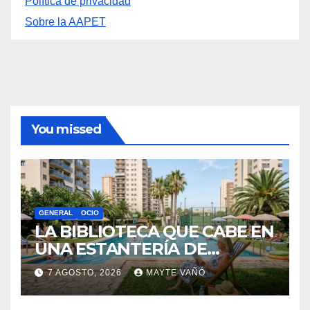
You missed
GENERAL
OCIO
LA BIBLIOTECA QUE CABE EN
UNA ESTANTERÍA DE
WALLAPOP
7 AGOSTO, 2026
MAYTE VAÑÓ