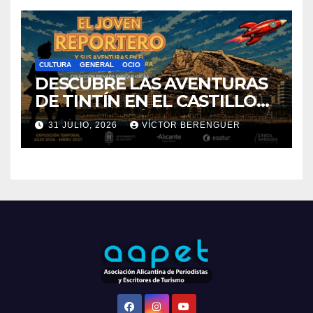
CULTURA
GENERAL
OCIO
DESCUBRE LAS AVENTURAS
DE TINTÍN EN EL CASTILLO
DE SANTA BÁRBARA DE
31 JULIO, 2026
VÍCTOR BERENGUER
ALICANTE