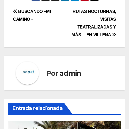
Navegación
BUSCANDO «MI
RUTAS NOCTURNAS,
CAMINO»
VISITAS
de
TEATRALIZADAS Y
entradas
MÁS… EN VILLENA
Por
admin
Entrada relacionada