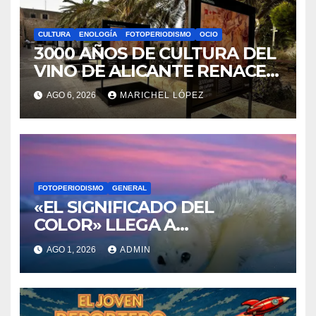
CULTURA
ENOLOGÍA
FOTOPERIODISMO
OCIO
3000 AÑOS DE CULTURA DEL
VINO DE ALICANTE RENACEN
EN EL CASTILLO DE SANTA
AGO 6, 2026
MARICHEL LÓPEZ
BÁRBARA
FOTOPERIODISMO
GENERAL
«EL SIGNIFICADO DEL
COLOR» LLEGA A
VILLAJOYOSA
AGO 1, 2026
ADMIN