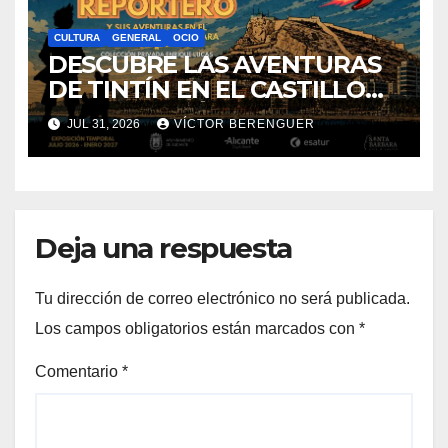
CULTURA
GENERAL
OCIO
DESCUBRE LAS AVENTURAS
DE TINTÍN EN EL CASTILLO
DE SANTA BÁRBARA DE
JUL 31, 2026
VÍCTOR BERENGUER
ALICANTE
Deja una respuesta
Tu dirección de correo electrónico no será publicada.
Los campos obligatorios están marcados con
*
Comentario
*