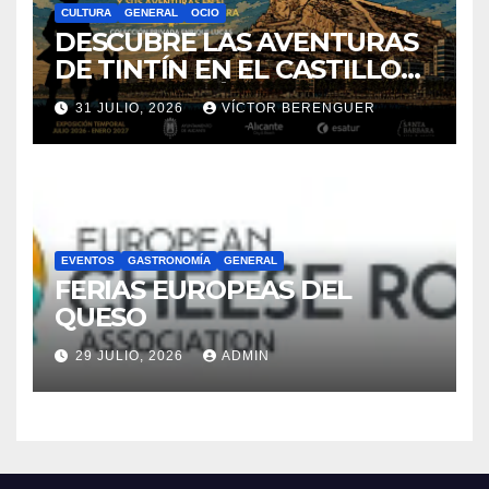
CULTURA
GENERAL
OCIO
DESCUBRE LAS AVENTURAS
DE TINTÍN EN EL CASTILLO
DE SANTA BÁRBARA DE
31 JULIO, 2026
VÍCTOR BERENGUER
ALICANTE
EVENTOS
GASTRONOMÍA
GENERAL
FERIAS EUROPEAS DEL
QUESO
29 JULIO, 2026
ADMIN