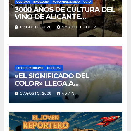
CULTURA
ENOLOGÍA
FOTOPERIODISMO
OCIO
3000 AÑOS DE CULTURA DEL
VINO DE ALICANTE
RENACEN EN EL CASTILLO
6 AGOSTO, 2026
MARICHEL LÓPEZ
DE SANTA BÁRBARA
FOTOPERIODISMO
GENERAL
«EL SIGNIFICADO DEL
COLOR» LLEGA A
VILLAJOYOSA
1 AGOSTO, 2026
ADMIN