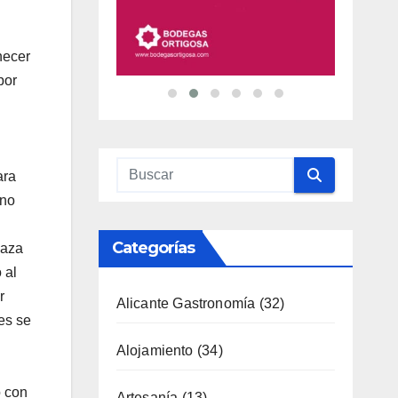
necer
por
ara
ino
Categorías
laza
 al
r
Alicante Gastronomía
(32)
es se
Alojamiento
(34)
ó con
Artesanía
(13)