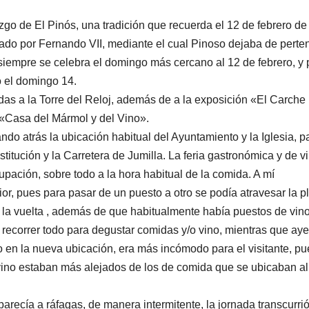
azgo de El Pinós, una tradición que recuerda el 12 de febrero de
mado por Fernando VII, mediante el cual Pinoso dejaba de perte
empre se celebra el domingo más cercano al 12 de febrero, y 
o el domingo 14.
das a la Torre del Reloj, además de a la exposición «El Carche
ón «Casa del Mármol y del Vino».
do atrás la ubicación habitual del Ayuntamiento y la Iglesia, p
stitución y la Carretera de Jumilla. La feria gastronómica y de v
upación, sobre todo a la hora habitual de la comida. A mí
r, pues para pasar de un puesto a otro se podía atravesar la p
ar la vuelta , además de que habitualmente había puestos de vino
a recorrer todo para degustar comidas y/o vino, mientras que aye
en la nueva ubicación, era más incómodo para el visitante, pu
vino estaban más alejados de los de comida que se ubicaban al
parecía a ráfagas, de manera intermitente, la jornada transcurri