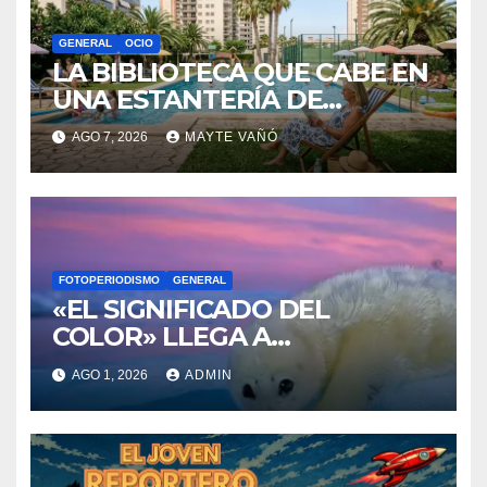
GENERAL
OCIO
LA BIBLIOTECA QUE CABE EN
UNA ESTANTERÍA DE
WALLAPOP
AGO 7, 2026
MAYTE VAÑÓ
FOTOPERIODISMO
GENERAL
«EL SIGNIFICADO DEL
COLOR» LLEGA A
VILLAJOYOSA
AGO 1, 2026
ADMIN