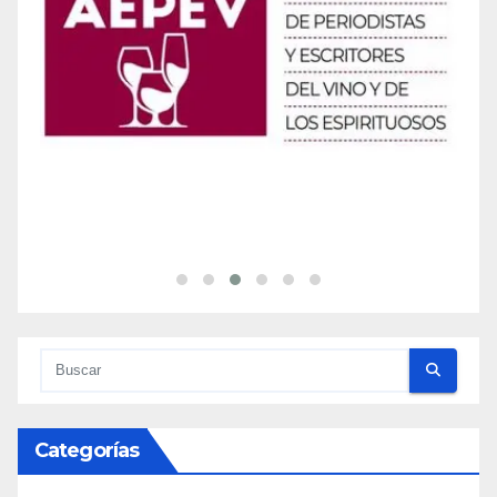
Categorías
Alicante Gastronomía
(32)
Alojamiento
(34)