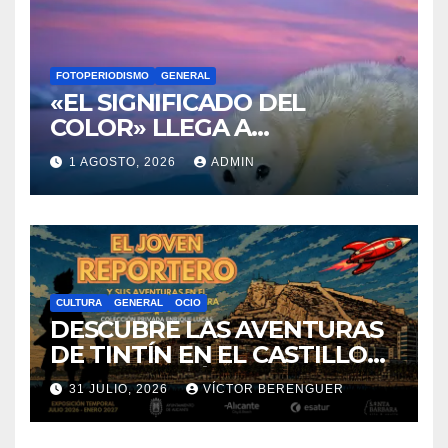
«EL SIGNIFICADO DEL
COLOR» LLEGA A
VILLAJOYOSA
1 AGOSTO, 2026
ADMIN
CULTURA
GENERAL
OCIO
DESCUBRE LAS AVENTURAS
DE TINTÍN EN EL CASTILLO
DE SANTA BÁRBARA DE
31 JULIO, 2026
VÍCTOR BERENGUER
ALICANTE