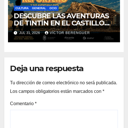
CULTURA
GENERAL
OCIO
DESCUBRE LAS AVENTURAS
DE TINTÍN EN EL CASTILLO
DE SANTA BÁRBARA DE
JUL 31, 2026
VÍCTOR BERENGUER
ALICANTE
Deja una respuesta
Tu dirección de correo electrónico no será publicada.
Los campos obligatorios están marcados con
*
Comentario
*