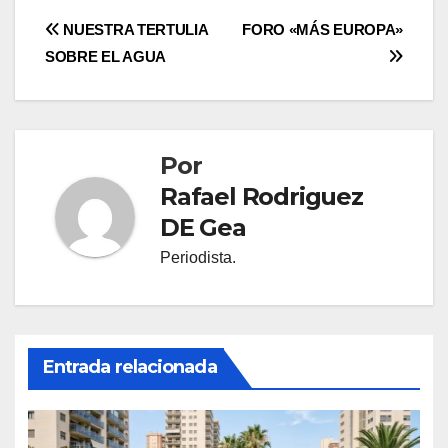
Navegación
NUESTRA TERTULIA
FORO «MÁS EUROPA»
SOBRE EL AGUA
de
entradas
Por
Rafael Rodriguez
DE Gea
Periodista.
Entrada relacionada