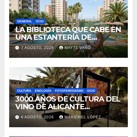
LA BIBLIOTECA QUE CABE EN
UNA ESTANTERÍA DE
WALLAPOP
7 AGOSTO, 2026
MAYTE VAÑÓ
CULTURA
ENOLOGÍA
FOTOPERIODISMO
OCIO
3000 AÑOS DE CULTURA DEL
VINO DE ALICANTE
RENACEN EN EL CASTILLO
6 AGOSTO, 2026
MARICHEL LÓPEZ
DE SANTA BÁRBARA
FOTOPERIODISMO
GENERAL