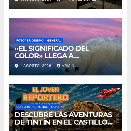
DE SANTA BÁRBARA
FOTOPERIODISMO
GENERAL
«EL SIGNIFICADO DEL
COLOR» LLEGA A
VILLAJOYOSA
1 AGOSTO, 2026
ADMIN
CULTURA
GENERAL
OCIO
DESCUBRE LAS AVENTURAS
DE TINTÍN EN EL CASTILLO
DE SANTA BÁRBARA DE