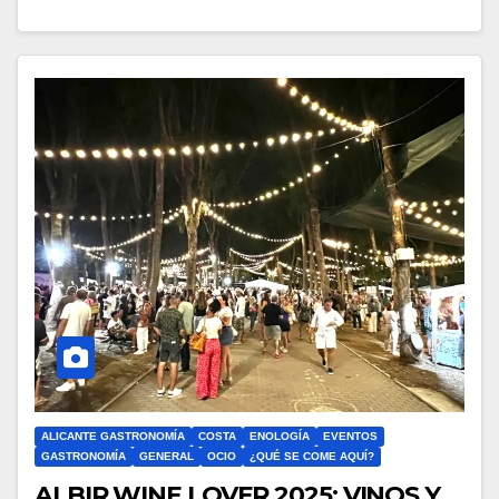
ALICANTE GASTRONOMÍA
COSTA
ENOLOGÍA
EVENTOS
GASTRONOMÍA
GENERAL
OCIO
¿QUÉ SE COME AQUÍ?
ALBIR WINE LOVER 2025: VINOS Y