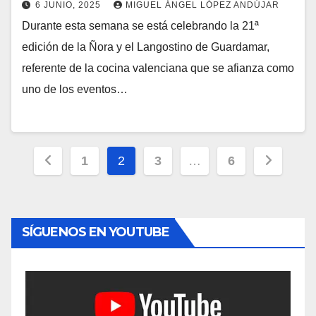
6 JUNIO, 2025
MIGUEL ÁNGEL LÓPEZ ANDÚJAR
Durante esta semana se está celebrando la 21ª
edición de la Ñora y el Langostino de Guardamar,
referente de la cocina valenciana que se afianza como
uno de los eventos…
Paginación
1
2
3
…
6
de
entradas
SÍGUENOS EN YOUTUBE