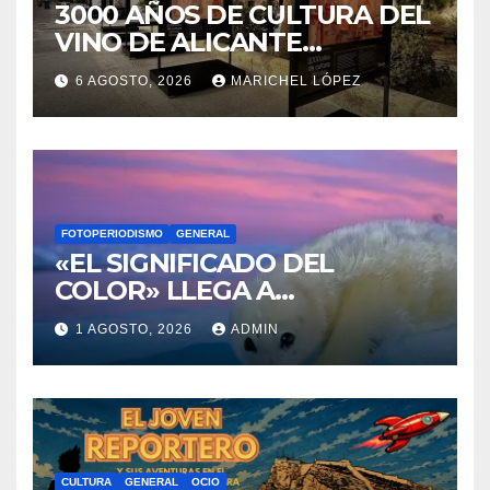
RENACEN EN EL CASTILLO
6 AGOSTO, 2026
MARICHEL LÓPEZ
DE SANTA BÁRBARA
FOTOPERIODISMO
GENERAL
«EL SIGNIFICADO DEL
COLOR» LLEGA A
VILLAJOYOSA
1 AGOSTO, 2026
ADMIN
CULTURA
GENERAL
OCIO
DESCUBRE LAS AVENTURAS
DE TINTÍN EN EL CASTILLO