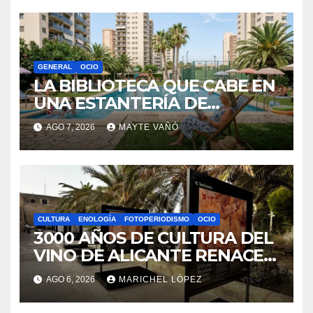
GENERAL
OCIO
LA BIBLIOTECA QUE CABE EN
UNA ESTANTERÍA DE
WALLAPOP
AGO 7, 2026
MAYTE VAÑÓ
CULTURA
ENOLOGÍA
FOTOPERIODISMO
OCIO
3000 AÑOS DE CULTURA DEL
VINO DE ALICANTE RENACEN
EN EL CASTILLO DE SANTA
AGO 6, 2026
MARICHEL LÓPEZ
BÁRBARA