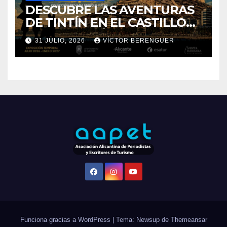
DE SANTA BÁRBARA DE
31 JULIO, 2026
VÍCTOR BERENGUER
ALICANTE
Funciona gracias a WordPress
|
Tema: Newsup de
Themeansar