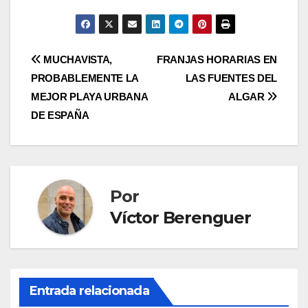
Navegación
MUCHAVISTA,
FRANJAS HORARIAS EN
PROBABLEMENTE LA
LAS FUENTES DEL
de
MEJOR PLAYA URBANA
ALGAR
entradas
DE ESPAÑA
Por
Víctor Berenguer
Entrada relacionada