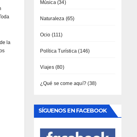
n
Industria
(7)
 Toda
Interior
(158)
de la
Música
(34)
los
Naturaleza
(65)
Ocio
(111)
Política Turística
(146)
Viajes
(80)
¿Qué se come aquí?
(38)