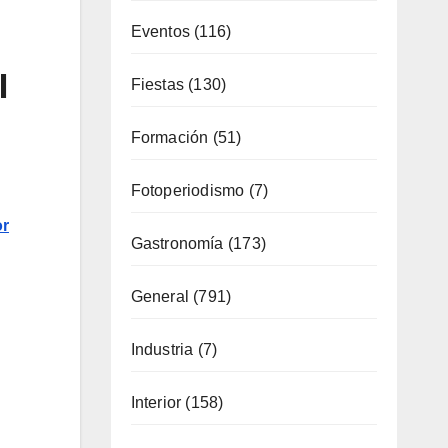
Cultura
(335)
Deporte
(65)
l
Enología
(119)
Eventos
(116)
Fiestas
(130)
or
Formación
(51)
Fotoperiodismo
(7)
Gastronomía
(173)
General
(791)