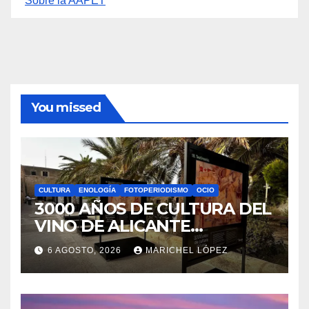
Sobre la AAPET
You missed
CULTURA
ENOLOGÍA
FOTOPERIODISMO
OCIO
3000 AÑOS DE CULTURA DEL
VINO DE ALICANTE
RENACEN EN EL CASTILLO
6 AGOSTO, 2026
MARICHEL LÓPEZ
DE SANTA BÁRBARA