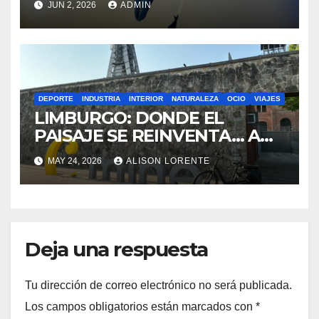
JUN 2, 2026
ADMIN
DEPORTE
INDUSTRIA
INTERIOR
NATURALEZA
OCIO
VIAJES
LIMBURGO: DONDE EL
PAISAJE SE REINVENTA… A
RITMO DE PEDAL
MAY 24, 2026
ALISON LORENTE
Deja una respuesta
Tu dirección de correo electrónico no será publicada.
Los campos obligatorios están marcados con
*