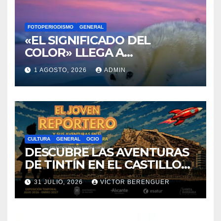
FOTOPERIODISMO
GENERAL
«EL SIGNIFICADO DEL
COLOR» LLEGA A
VILLAJOYOSA
1 AGOSTO, 2026
ADMIN
CULTURA
GENERAL
OCIO
DESCUBRE LAS AVENTURAS
DE TINTÍN EN EL CASTILLO
DE SANTA BÁRBARA DE
31 JULIO, 2026
VÍCTOR BERENGUER
ALICANTE