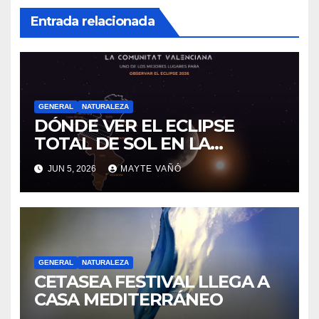
Entrada relacionada
GENERAL
NATURALEZA
DÓNDE VER EL ECLIPSE
TOTAL DE SOL EN LA
PROVINCIA DE ALICANTE
JUN 5, 2026
MAYTE VAÑÓ
GENERAL
NATURALEZA
CETASEA FESTIVAL LLEGA A
CASA MEDITERRÁNEO