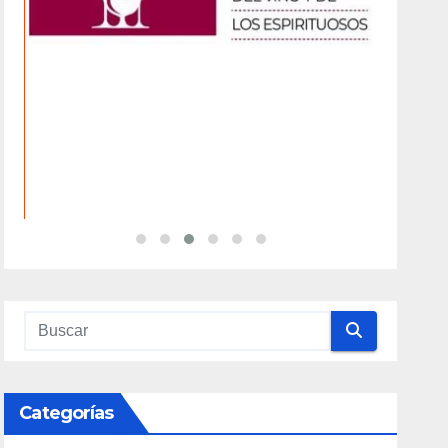
Categorías
Alicante Gastronomía
(32)
Alojamiento
(34)
Artesanía
(13)