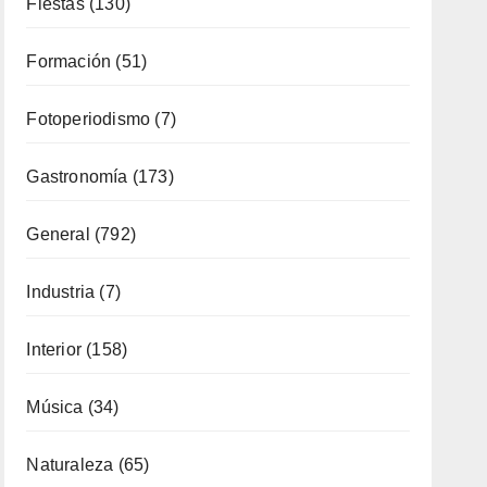
General
(792)
Industria
(7)
Interior
(158)
Música
(34)
Naturaleza
(65)
Ocio
(112)
Política Turística
(146)
Viajes
(80)