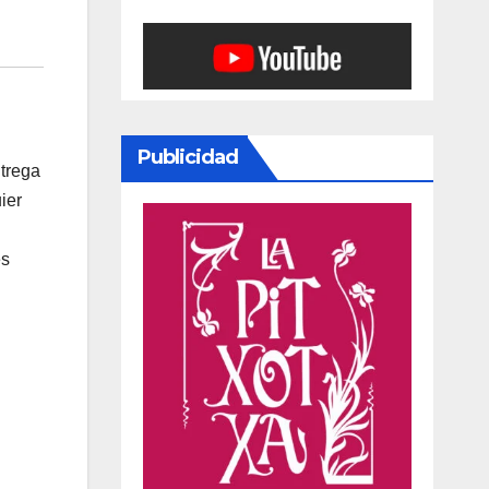
Publicidad
ntrega
ier
es