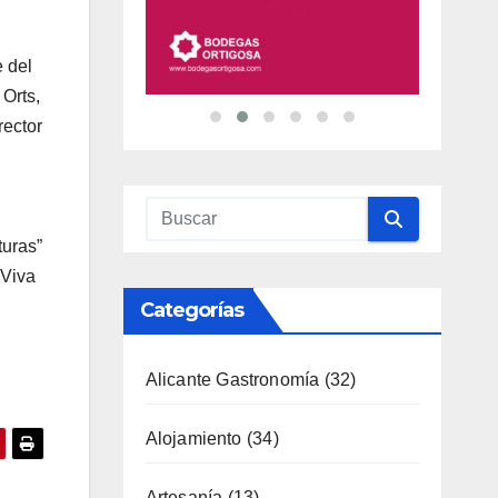
 del
Orts,
rector
turas”
“Viva
Categorías
Alicante Gastronomía
(32)
Alojamiento
(34)
Artesanía
(13)