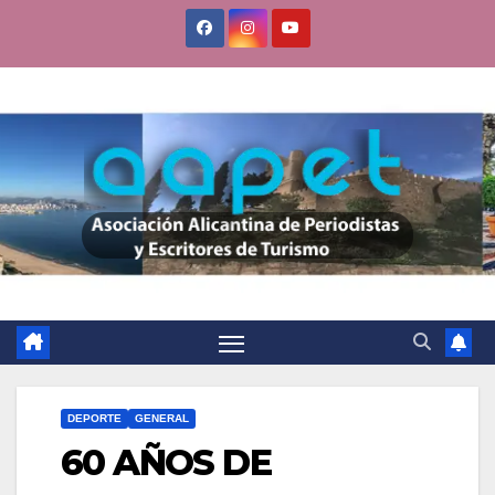
Saltar
al
contenido
DEPORTE
GENERAL
60 AÑOS DE