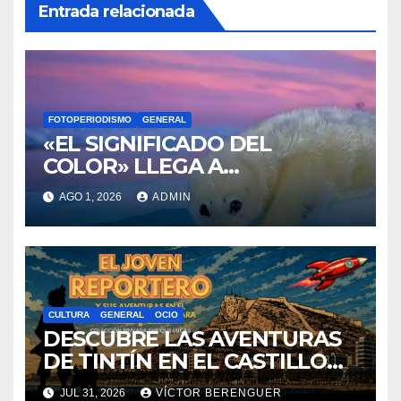
Entrada relacionada
FOTOPERIODISMO
GENERAL
«EL SIGNIFICADO DEL
COLOR» LLEGA A
VILLAJOYOSA
AGO 1, 2026
ADMIN
CULTURA
GENERAL
OCIO
DESCUBRE LAS AVENTURAS
DE TINTÍN EN EL CASTILLO
DE SANTA BÁRBARA DE
JUL 31, 2026
VÍCTOR BERENGUER