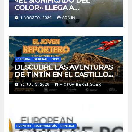
CULTURA
GENERAL
OCIO
DESCUBRE LAS AVENTURAS
DE TINTÍN EN EL CASTILLO
DE SANTA BÁRBARA DE
31 JULIO, 2026
VÍCTOR BERENGUER
ALICANTE
EVENTOS
GASTRONOMÍA
GENERAL
FERIAS EUROPEAS DEL
QUESO
29 JULIO, 2026
ADMIN