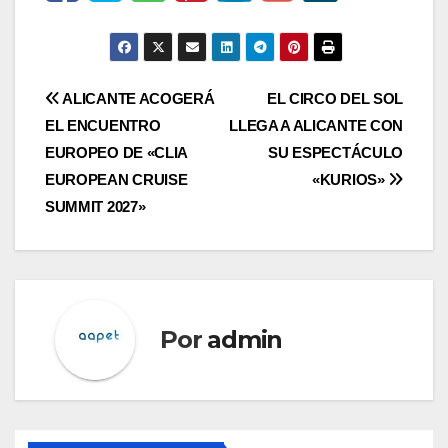
Navegación
ALICANTE ACOGERÁ
EL CIRCO DEL SOL
EL ENCUENTRO
LLEGA A ALICANTE CON
de
EUROPEO DE «CLIA
SU ESPECTÁCULO
entradas
EUROPEAN CRUISE
«KURIOS»
SUMMIT 2027»
Por
admin