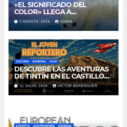
COLOR» LLEGA A
VILLAJOYOSA
1 AGOSTO, 2026
ADMIN
CULTURA
GENERAL
OCIO
DESCUBRE LAS AVENTURAS
DE TINTÍN EN EL CASTILLO
DE SANTA BÁRBARA DE
31 JULIO, 2026
VÍCTOR BERENGUER
ALICANTE
EVENTOS
GASTRONOMÍA
GENERAL
FERIAS EUROPEAS DEL