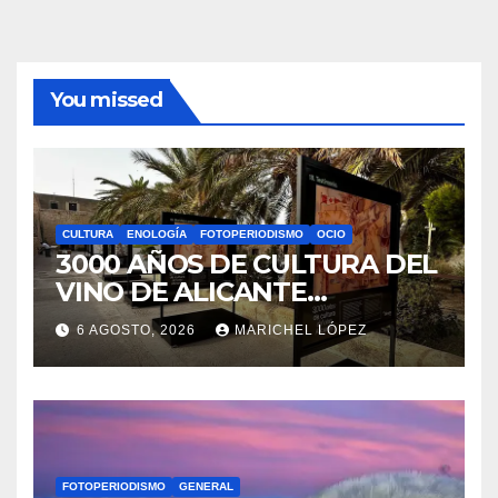
You missed
CULTURA
ENOLOGÍA
FOTOPERIODISMO
OCIO
3000 AÑOS DE CULTURA DEL
VINO DE ALICANTE
RENACEN EN EL CASTILLO
6 AGOSTO, 2026
MARICHEL LÓPEZ
DE SANTA BÁRBARA
FOTOPERIODISMO
GENERAL
«EL SIGNIFICADO DEL