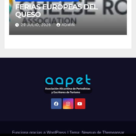
QUESO
29 JULIO, 2026
ADMIN
Funciona gracias a WordPress
|
Tema: Newsup de
Themeansar