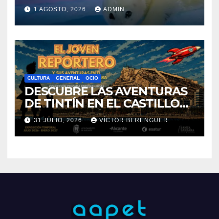
FOTOPERIODISMO
GENERAL
«EL SIGNIFICADO DEL
COLOR» LLEGA A
VILLAJOYOSA
1 AGOSTO, 2026
ADMIN
CULTURA
GENERAL
OCIO
DESCUBRE LAS AVENTURAS
DE TINTÍN EN EL CASTILLO
DE SANTA BÁRBARA DE
31 JULIO, 2026
VÍCTOR BERENGUER
ALICANTE