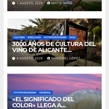
GENERAL
OCIO
LA BIBLIOTECA QUE CABE EN
UNA ESTANTERÍA DE
WALLAPOP
7 AGOSTO, 2026
MAYTE VAÑÓ
CULTURA
ENOLOGÍA
FOTOPERIODISMO
OCIO
3000 AÑOS DE CULTURA DEL
VINO DE ALICANTE
RENACEN EN EL CASTILLO
6 AGOSTO, 2026
MARICHEL LÓPEZ
DE SANTA BÁRBARA