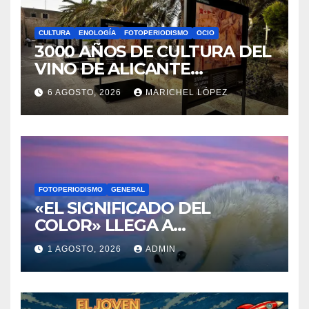
GENERAL
OCIO
LA BIBLIOTECA QUE CABE EN
UNA ESTANTERÍA DE
WALLAPOP
7 AGOSTO, 2026
MAYTE VAÑÓ
CULTURA
ENOLOGÍA
FOTOPERIODISMO
OCIO
3000 AÑOS DE CULTURA DEL
VINO DE ALICANTE
RENACEN EN EL CASTILLO
6 AGOSTO, 2026
MARICHEL LÓPEZ
DE SANTA BÁRBARA