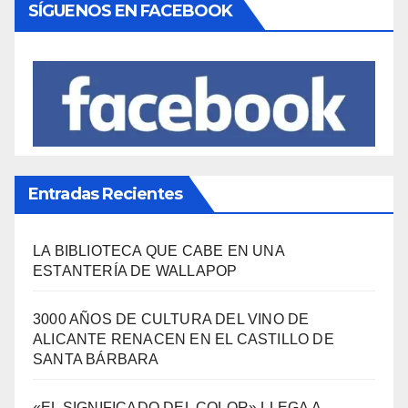
Política Turística
(146)
Viajes
(80)
¿Qué se come aquí?
(38)
SÍGUENOS EN FACEBOOK
Entradas Recientes