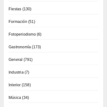
Alojamiento
(34)
Artesanía
(13)
Costa
(51)
Cultura
(334)
Deporte
(65)
Enología
(118)
Eventos
(116)
Fiestas
(130)
Formación
(51)