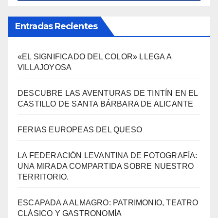
Política Turística
(146)
Viajes
(80)
¿Qué se come aquí?
(38)
SÍGUENOS EN FACEBOOK
Entradas Recientes