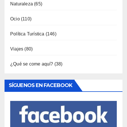
Fotoperiodismo
(6)
Gastronomía
(173)
General
(791)
Industria
(7)
Interior
(158)
Música
(34)
Naturaleza
(65)
Ocio
(110)