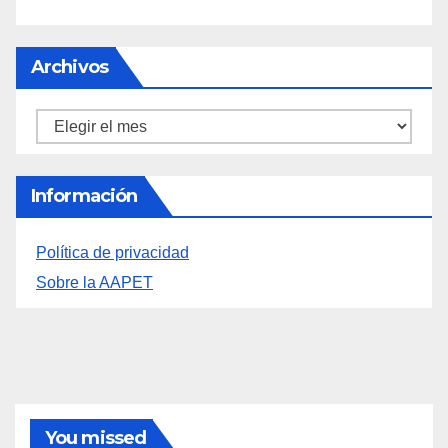
«EL SIGNIFICADO DEL COLOR» LLEGA A
VILLAJOYOSA
DESCUBRE LAS AVENTURAS DE TINTÍN EN EL
CASTILLO DE SANTA BÁRBARA DE ALICANTE
FERIAS EUROPEAS DEL QUESO
LA FEDERACIÓN LEVANTINA DE FOTOGRAFÍA:
UNA MIRADA COMPARTIDA SOBRE NUESTRO
TERRITORIO.
ESCAPADA A ALMAGRO: PATRIMONIO, TEATRO
CLÁSICO Y GASTRONOMÍA
Archivos