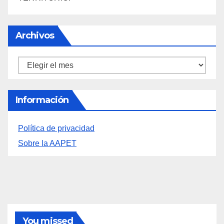
SANTA BÁRBARA
«EL SIGNIFICADO DEL COLOR» LLEGA A
VILLAJOYOSA
DESCUBRE LAS AVENTURAS DE TINTÍN EN EL
CASTILLO DE SANTA BÁRBARA DE ALICANTE
FERIAS EUROPEAS DEL QUESO
LA FEDERACIÓN LEVANTINA DE FOTOGRAFÍA:
UNA MIRADA COMPARTIDA SOBRE NUESTRO
TERRITORIO.
Archivos