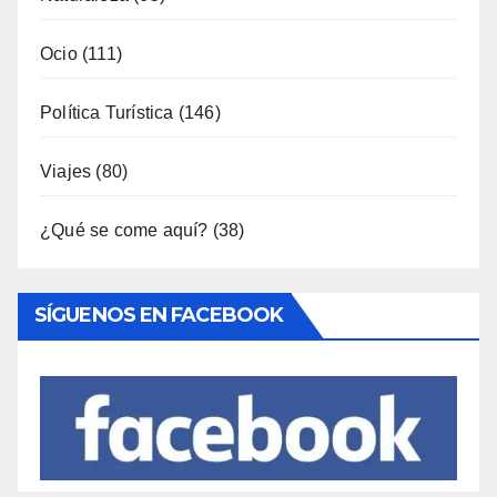
Fotoperiodismo
(7)
Gastronomía
(173)
General
(791)
Industria
(7)
Interior
(158)
Música
(34)
Naturaleza
(65)
Ocio
(111)
Política Turística
(146)