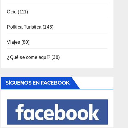
Interior
(158)
Música
(34)
Naturaleza
(65)
Ocio
(111)
Política Turística
(146)
Viajes
(80)
¿Qué se come aquí?
(38)
SÍGUENOS EN FACEBOOK