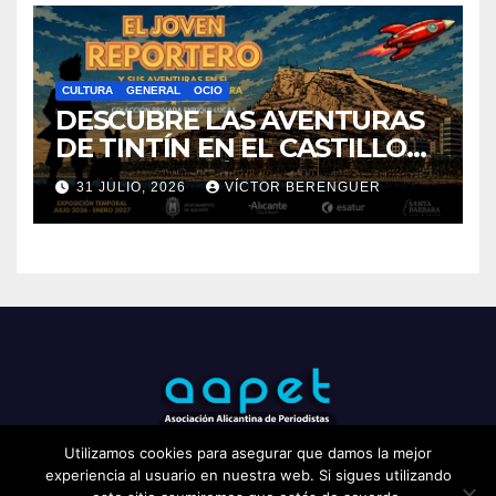
«EL SIGNIFICADO DEL
COLOR» LLEGA A
VILLAJOYOSA
1 AGOSTO, 2026
ADMIN
CULTURA
GENERAL
OCIO
DESCUBRE LAS AVENTURAS
DE TINTÍN EN EL CASTILLO
DE SANTA BÁRBARA DE
31 JULIO, 2026
VÍCTOR BERENGUER
ALICANTE
Utilizamos cookies para asegurar que damos la mejor
experiencia al usuario en nuestra web. Si sigues utilizando