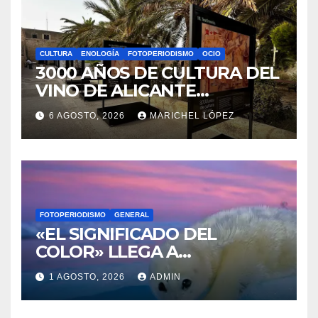
LA BIBLIOTECA QUE CABE EN
UNA ESTANTERÍA DE
WALLAPOP
7 AGOSTO, 2026
MAYTE VAÑÓ
CULTURA
ENOLOGÍA
FOTOPERIODISMO
OCIO
3000 AÑOS DE CULTURA DEL
VINO DE ALICANTE
RENACEN EN EL CASTILLO
6 AGOSTO, 2026
MARICHEL LÓPEZ
DE SANTA BÁRBARA
FOTOPERIODISMO
GENERAL