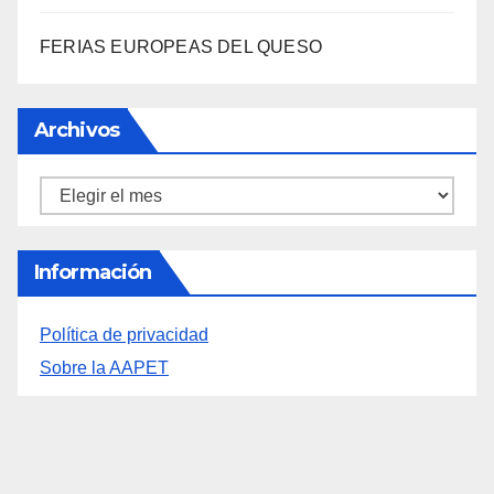
LA BIBLIOTECA QUE CABE EN UNA
ESTANTERÍA DE WALLAPOP
3000 AÑOS DE CULTURA DEL VINO DE
ALICANTE RENACEN EN EL CASTILLO DE
SANTA BÁRBARA
«EL SIGNIFICADO DEL COLOR» LLEGA A
VILLAJOYOSA
DESCUBRE LAS AVENTURAS DE TINTÍN EN EL
CASTILLO DE SANTA BÁRBARA DE ALICANTE
FERIAS EUROPEAS DEL QUESO
Archivos