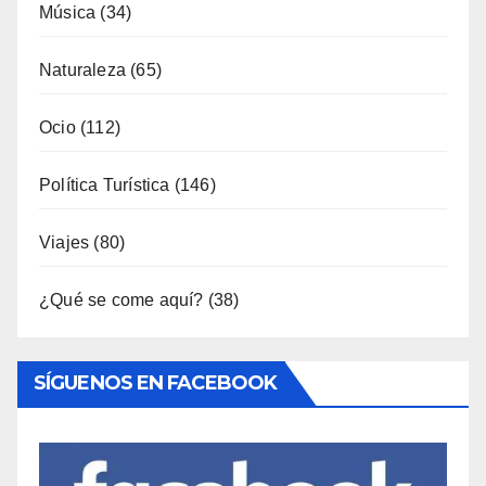
Fotoperiodismo
(7)
Gastronomía
(173)
General
(792)
Industria
(7)
Interior
(158)
Música
(34)
Naturaleza
(65)
Ocio
(112)