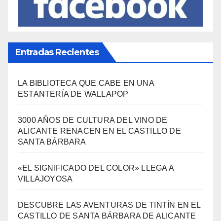
Política Turística
(146)
Viajes
(80)
¿Qué se come aquí?
(38)
SÍGUENOS EN FACEBOOK
Entradas Recientes