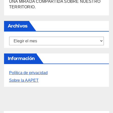
SANTA BÁRBARA
«EL SIGNIFICADO DEL COLOR» LLEGA A
VILLAJOYOSA
DESCUBRE LAS AVENTURAS DE TINTÍN EN EL
CASTILLO DE SANTA BÁRBARA DE ALICANTE
FERIAS EUROPEAS DEL QUESO
LA FEDERACIÓN LEVANTINA DE FOTOGRAFÍA:
UNA MIRADA COMPARTIDA SOBRE NUESTRO
TERRITORIO.
Archivos
Archivos