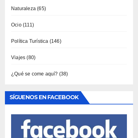
Gastronomía
(173)
General
(791)
Industria
(7)
Interior
(158)
Música
(34)
Naturaleza
(65)
Ocio
(111)
Política Turística
(146)