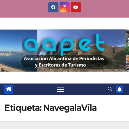
Saltar
al
contenido
Etiqueta:
NavegalaVila