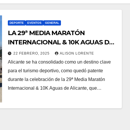
DEPORTE
EVENTOS
GENERAL
LA 29ª MEDIA MARATÓN
INTERNACIONAL & 10K AGUAS DE
ALICANTE DEJA SU HUELLA EN LA
22 FEBRERO, 2025
ALISON LORENTE
CIUDAD
Alicante se ha consolidado como un destino clave
para el turismo deportivo, como quedó patente
durante la celebración de la 29ª Media Maratón
Internacional & 10K Aguas de Alicante, que…