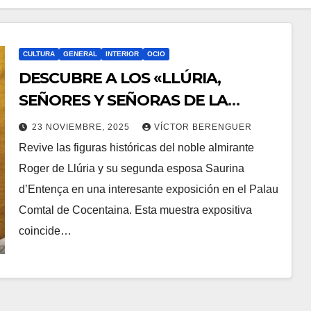
CULTURA
GENERAL
INTERIOR
OCIO
DESCUBRE A LOS «LLÚRIA,
SEÑORES Y SEÑORAS DE LA
TIERRA», EN COCENTAINA
23 NOVIEMBRE, 2025
VÍCTOR BERENGUER
Revive las figuras históricas del noble almirante
Roger de Llúria y su segunda esposa Saurina
d’Entença en una interesante exposición en el Palau
Comtal de Cocentaina. Esta muestra expositiva
coincide…