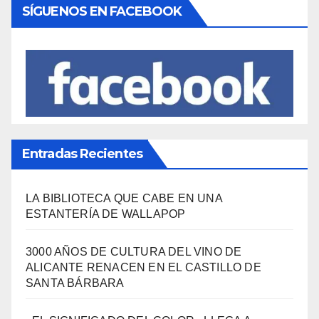
Naturaleza
(65)
Ocio
(112)
Política Turística
(146)
Viajes
(80)
¿Qué se come aquí?
(38)
SÍGUENOS EN FACEBOOK