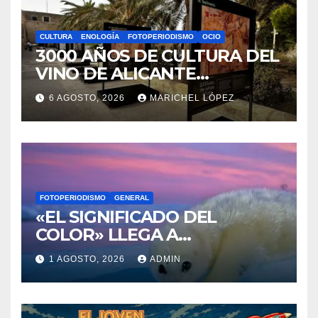
GENERAL
OCIO
LA BIBLIOTECA QUE CABE EN
UNA ESTANTERÍA DE
WALLAPOP
7 AGOSTO, 2026
MAYTE VAÑÓ
CULTURA
ENOLOGÍA
FOTOPERIODISMO
OCIO
3000 AÑOS DE CULTURA DEL
VINO DE ALICANTE
RENACEN EN EL CASTILLO
6 AGOSTO, 2026
MARICHEL LÓPEZ
DE SANTA BÁRBARA