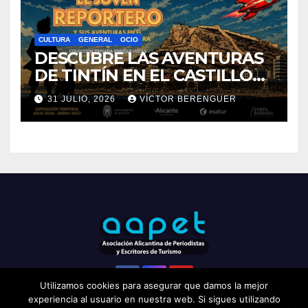
FOTOPERIODISMO
GENERAL
«EL SIGNIFICADO DEL
COLOR» LLEGA A
VILLAJOYOSA
1 AGOSTO, 2026
ADMIN
CULTURA
GENERAL
OCIO
DESCUBRE LAS AVENTURAS
DE TINTÍN EN EL CASTILLO
Utilizamos cookies para asegurar que damos la mejor
DE SANTA BÁRBARA DE
31 JULIO, 2026
VÍCTOR BERENGUER
experiencia al usuario en nuestra web. Si sigues utilizando
ALICANTE