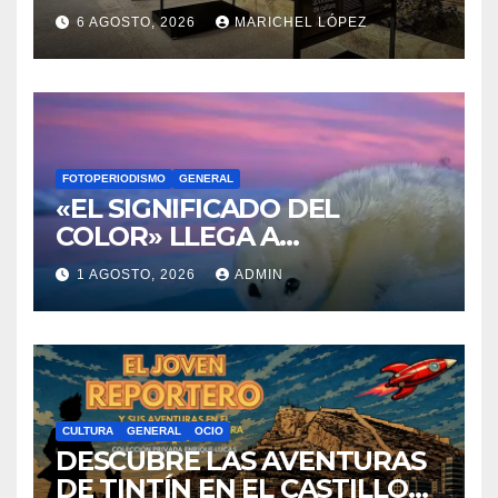
RENACEN EN EL CASTILLO
6 AGOSTO, 2026
MARICHEL LÓPEZ
DE SANTA BÁRBARA
FOTOPERIODISMO
GENERAL
«EL SIGNIFICADO DEL
COLOR» LLEGA A
VILLAJOYOSA
1 AGOSTO, 2026
ADMIN
CULTURA
GENERAL
OCIO
DESCUBRE LAS AVENTURAS
DE TINTÍN EN EL CASTILLO