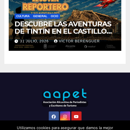
VILLAJOYOSA
1 AGOSTO, 2026
ADMIN
CULTURA
GENERAL
OCIO
DESCUBRE LAS AVENTURAS
DE TINTÍN EN EL CASTILLO
DE SANTA BÁRBARA DE
31 JULIO, 2026
VÍCTOR BERENGUER
ALICANTE
Utilizamos cookies para asegurar que damos la mejor