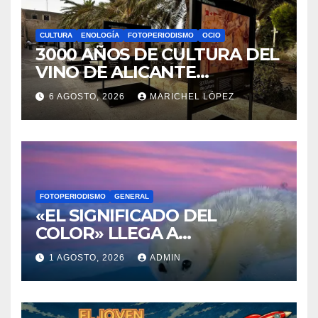
WALLAPOP
7 AGOSTO, 2026
MAYTE VAÑÓ
CULTURA
ENOLOGÍA
FOTOPERIODISMO
OCIO
3000 AÑOS DE CULTURA DEL
VINO DE ALICANTE
RENACEN EN EL CASTILLO
6 AGOSTO, 2026
MARICHEL LÓPEZ
DE SANTA BÁRBARA
FOTOPERIODISMO
GENERAL
«EL SIGNIFICADO DEL
COLOR» LLEGA A