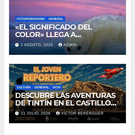
FOTOPERIODISMO
GENERAL
«EL SIGNIFICADO DEL
COLOR» LLEGA A
VILLAJOYOSA
1 AGOSTO, 2026
ADMIN
CULTURA
GENERAL
OCIO
DESCUBRE LAS AVENTURAS
DE TINTÍN EN EL CASTILLO
DE SANTA BÁRBARA DE
31 JULIO, 2026
VÍCTOR BERENGUER
ALICANTE