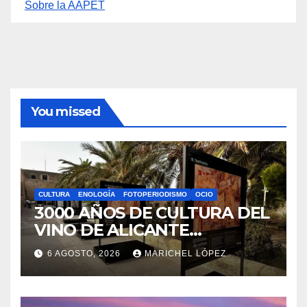
Sobre la AAPET
You missed
CULTURA
ENOLOGÍA
FOTOPERIODISMO
OCIO
3000 AÑOS DE CULTURA DEL
VINO DE ALICANTE
RENACEN EN EL CASTILLO
6 AGOSTO, 2026
MARICHEL LÓPEZ
DE SANTA BÁRBARA