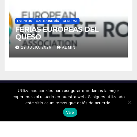
EVENTOS
GASTRONOMÍA
GENERAL
FERIAS EUROPEAS DEL
QUESO
29 JULIO, 2026
ADMIN
Utilizamos cookies para asegurar que damos la mejor
experiencia al usuario en nuestra web. Si sigues utilizando
este sitio asumiremos que estás de acuerdo.
Vale