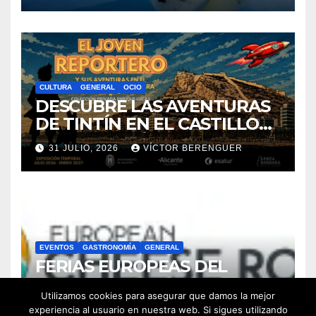
CULTURA
GENERAL
OCIO
DESCUBRE LAS AVENTURAS
DE TINTÍN EN EL CASTILLO
DE SANTA BÁRBARA DE
31 JULIO, 2026
VÍCTOR BERENGUER
ALICANTE
EVENTOS
GASTRONOMÍA
GENERAL
FERIAS EUROPEAS DEL
QUESO
Utilizamos cookies para asegurar que damos la mejor
29 JULIO, 2026
ADMIN
experiencia al usuario en nuestra web. Si sigues utilizando