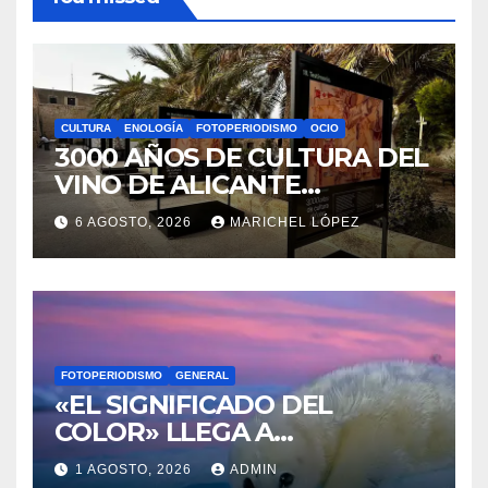
CULTURA
ENOLOGÍA
FOTOPERIODISMO
OCIO
3000 AÑOS DE CULTURA DEL
VINO DE ALICANTE
RENACEN EN EL CASTILLO
6 AGOSTO, 2026
MARICHEL LÓPEZ
DE SANTA BÁRBARA
FOTOPERIODISMO
GENERAL
«EL SIGNIFICADO DEL
COLOR» LLEGA A
VILLAJOYOSA
1 AGOSTO, 2026
ADMIN