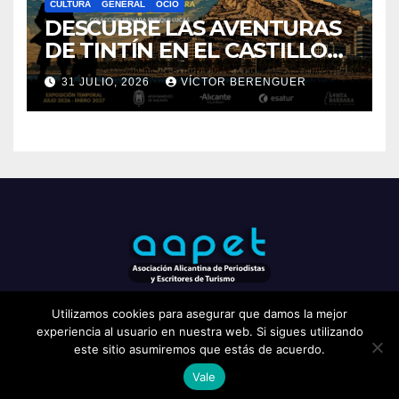
CULTURA
GENERAL
OCIO
DESCUBRE LAS AVENTURAS
DE TINTÍN EN EL CASTILLO
DE SANTA BÁRBARA DE
31 JULIO, 2026
VÍCTOR BERENGUER
ALICANTE
Utilizamos cookies para asegurar que damos la mejor
experiencia al usuario en nuestra web. Si sigues utilizando
este sitio asumiremos que estás de acuerdo.
Vale