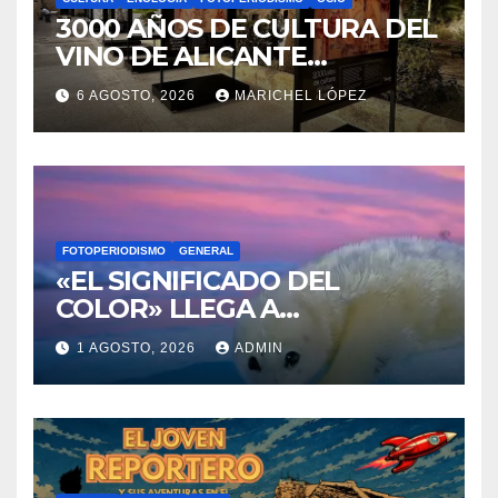
CULTURA
ENOLOGÍA
FOTOPERIODISMO
OCIO
3000 AÑOS DE CULTURA DEL
VINO DE ALICANTE
RENACEN EN EL CASTILLO
6 AGOSTO, 2026
MARICHEL LÓPEZ
DE SANTA BÁRBARA
FOTOPERIODISMO
GENERAL
«EL SIGNIFICADO DEL
COLOR» LLEGA A
VILLAJOYOSA
1 AGOSTO, 2026
ADMIN