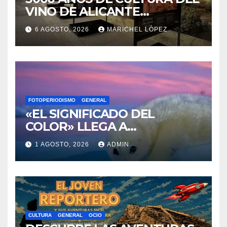
FOTOPERIODISMO
GENERAL
«EL SIGNIFICADO DEL
COLOR» LLEGA A
VILLAJOYOSA
1 AGOSTO, 2026
ADMIN
CULTURA
GENERAL
OCIO
DESCUBRE LAS AVENTURAS
DE TINTÍN EN EL CASTILLO
DE SANTA BÁRBARA DE
31 JULIO, 2026
VÍCTOR BERENGUER
ALICANTE