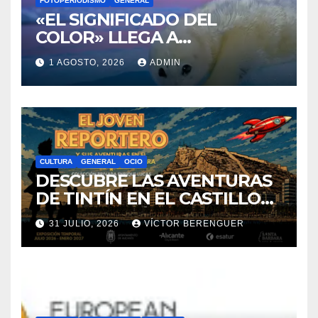
VINO DE ALICANTE
RENACEN EN EL CASTILLO
6 AGOSTO, 2026
MARICHEL LÓPEZ
DE SANTA BÁRBARA
FOTOPERIODISMO
GENERAL
«EL SIGNIFICADO DEL
COLOR» LLEGA A
VILLAJOYOSA
1 AGOSTO, 2026
ADMIN
CULTURA
GENERAL
OCIO
DESCUBRE LAS AVENTURAS