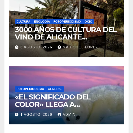
CULTURA
ENOLOGÍA
FOTOPERIODISMO
OCIO
3000 AÑOS DE CULTURA DEL
VINO DE ALICANTE
RENACEN EN EL CASTILLO
6 AGOSTO, 2026
MARICHEL LÓPEZ
DE SANTA BÁRBARA
FOTOPERIODISMO
GENERAL
«EL SIGNIFICADO DEL
COLOR» LLEGA A
VILLAJOYOSA
1 AGOSTO, 2026
ADMIN