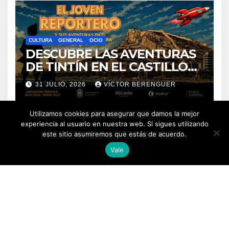
CULTURA
GENERAL
OCIO
DESCUBRE LAS AVENTURAS
DE TINTÍN EN EL CASTILLO
DE SANTA BÁRBARA DE
31 JULIO, 2026
VÍCTOR BERENGUER
ALICANTE
Utilizamos cookies para asegurar que damos la mejor
experiencia al usuario en nuestra web. Si sigues utilizando
este sitio asumiremos que estás de acuerdo.
Vale